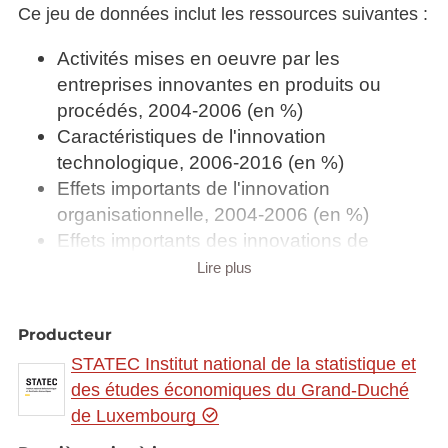
Ce jeu de données inclut les ressources suivantes :
Activités mises en oeuvre par les
entreprises innovantes en produits ou
procédés, 2004-2006 (en %)
Caractéristiques de l'innovation
technologique, 2006-2016 (en %)
Effets importants de l'innovation
organisationnelle, 2004-2006 (en %)
Effets importants des innovations de
produits ou procédés, 2004-2006 (en %)
Lire plus
Entraves considérées comme importantes
par les entreprises ayant eu une activité
Producteur
d'innovation de produits ou de procédés,
STATEC Institut national de la statistique et
2004-2006 (en %)
des études économiques du Grand-Duché
Entraves considérées importantes par les
de Luxembourg
entreprises n'ayant pas eu d'activités
d'innovation de produits ou de procédés,