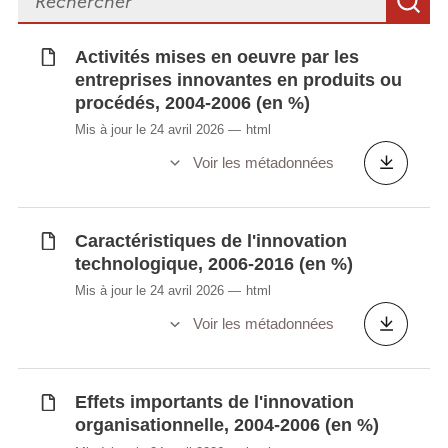
R
Entreprises innovantes en matière de
procédés, par activité de la NACE Rév.2
Activités mises en oeuvre par les
Entreprises innovantes en matière de
entreprises innovantes en produits ou
procédés, par classe de taille
procédés, 2004-2006 (en %)
Entreprises innovantes en matière de
Mis à jour le 24 avril 2026
html
produits, par activité de la NACE Rév.2
Voir les métadonnées
Entreprises innovantes en matière de
produits, par classe de taille
Entreprises innovatrices par secteur
Caractéristiques de l'innovation
économique et classe de taille, 1998-2000
technologique, 2006-2016 (en %)
Méthodes de protection des innovations
Mis à jour le 24 avril 2026
html
utilisées par les entreprises, 2004-2006 (en
Voir les métadonnées
%)
Partenaires de coopération des entreprises
innovantes en produits ou procédés, 2004-
Effets importants de l'innovation
2006 (en %)
organisationnelle, 2004-2006 (en %)
Pratiques de gestion de la connaissance