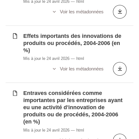
Mis à jour le 24 avril 2026
html
(Knowledge Management), 2004-2006 (en
Voir les métadonnées
%)
Sources d'information des entreprises
innovantes en produits ou procédés, 2004-
Effets importants des innovations de
2006 (en %)
produits ou procédés, 2004-2006 (en
Tableau synoptique de l'innovation, 1998-
%)
2000 (en %)
Mis à jour le 24 avril 2026
html
Types d'activités d'innovation, 1998-2000
(en %)
Voir les métadonnées
Entraves considérées comme
Synchronisé automatiquement depuis la
base de
importantes par les entreprises ayant
données LUSTAT
eu une activité d'innovation de
produits ou de procédés, 2004-2006
(en %)
Mis à jour le 24 avril 2026
html