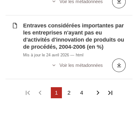
Voir les métadonnées
Entraves considérées importantes par
les entreprises n'ayant pas eu
d'activités d'innovation de produits ou
de procédés, 2004-2006 (en %)
Mis à jour le 24 avril 2026
html
Voir les métadonnées
Première page
Page précédente
1
2
4
Page suivant
Dernière