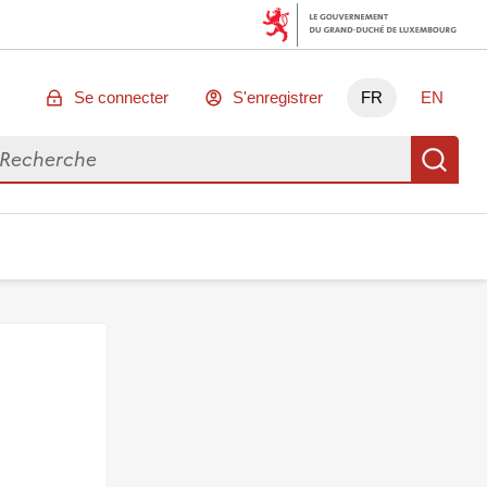
Se connecter
S'enregistrer
FR
EN
chercher des données
Re