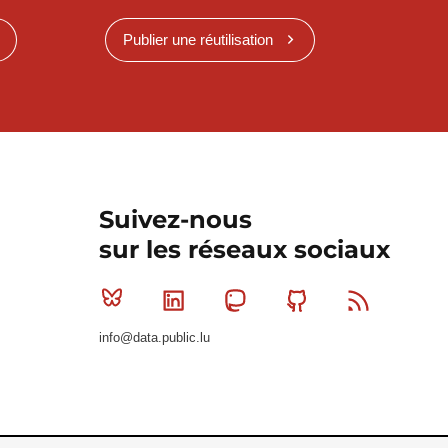
Publier une réutilisation
Suivez-nous
sur les réseaux sociaux
Bluesky
Linkedin
Mastodon
Github
RSS
info@data.public.lu