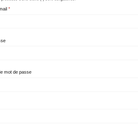
mail
sse
le mot de passe