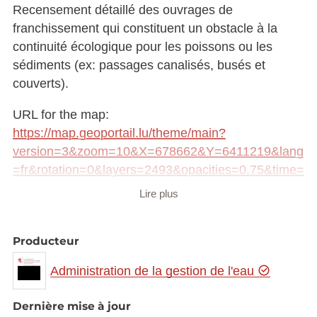
Recensement détaillé des ouvrages de
franchissement qui constituent un obstacle à la
continuité écologique pour les poissons ou les
sédiments (ex: passages canalisés, busés et
couverts).
URL for the map:
https://map.geoportail.lu/theme/main?
version=3&zoom=10&X=678662&Y=6411219&lang
=fr&rotation=0&layers=2493&opacities=0.75&time=
&bgLayer=topo_bw_jpeg&crosshair=false
Lire plus
Link to Geocatalog:
https://geocatalogue.geoportail.lu/geonetwork/srv/fr
Producteur
e/catalog.search#/metadata/6eb34108-4bad-4cb7-
Administration de la gestion de l'eau
881e-7db3174c7531
WMS link:
Dernière mise à jour