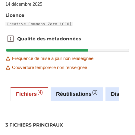
https://wms.geoportail.lu/public_map_layers/service
14 décembre 2025
layer id: 2493
Licence
Creative Commons Zero (CC0)
Qualité des métadonnées
Qualité des métadonnées
Fréquence de mise à jour non renseignée
Couverture temporelle non renseignée
4
0
Fichiers
Réutilisations
Discussi
3 FICHIERS PRINCIPAUX