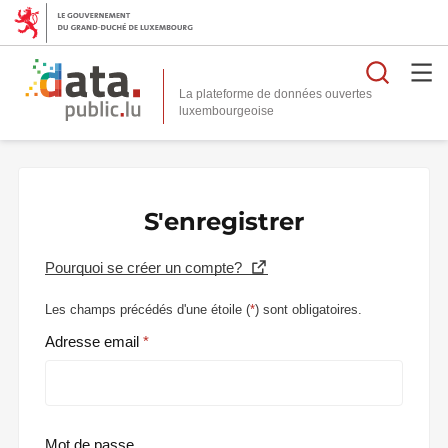
Reche
La plateforme de données ouvertes
S'enregistrer
Pourquoi se créer un compte?
Les champs précédés d'une étoile (
*
) sont obligatoires.
Adresse email
Mot de passe