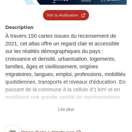
Voir la réutilisation
Description
À travers 150 cartes issues du recensement de
2021, cet atlas offre un regard clair et accessible
sur les réalités démographiques du pays :
croissance et densité, urbanisation, logements,
familles, âges et vieillissement, origines
migratoires, langues, emploi, professions, mobilités
quotidiennes, transports et niveaux d’éducation. En
passant de la commune à la cellule d’1 km² et en
mobilisant une grande variété de représentations
cartographiques, l’ouvrage permet à chacun de
Lire plus
situer son expérience personnelle dans un paysage
plus large et de mieux comprendre les
transformations du territoire.