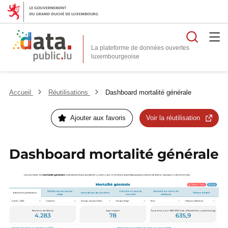
Reche
La plateforme de données ouvertes
Accueil
Réutilisations
Dashboard mortalité générale
Ajouter aux favoris
Voir la réutilisation
Dashboard mortalité générale