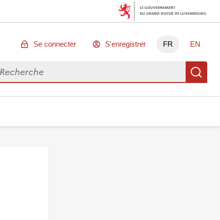
Se connecter
S'enregistrer
FR
EN
chercher des données
Re