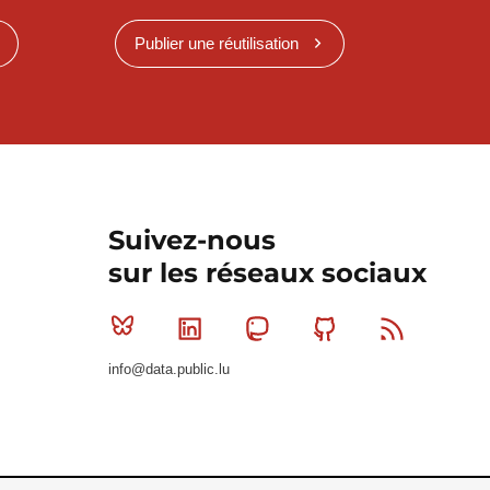
Publier une réutilisation
Suivez-nous
sur les réseaux sociaux
Bluesky
Linkedin
Mastodon
Github
RSS
info@data.public.lu