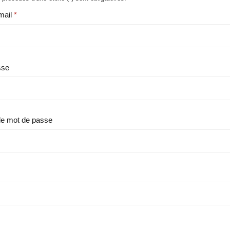
mail
sse
le mot de passe