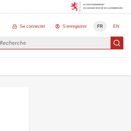
Se connecter
S'enregistrer
FR
EN
chercher des données
Re