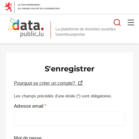
Reche
La plateforme de données ouvertes
S'enregistrer
Pourquoi se créer un compte?
Les champs précédés d'une étoile (
*
) sont obligatoires.
Adresse email
Mot de passe