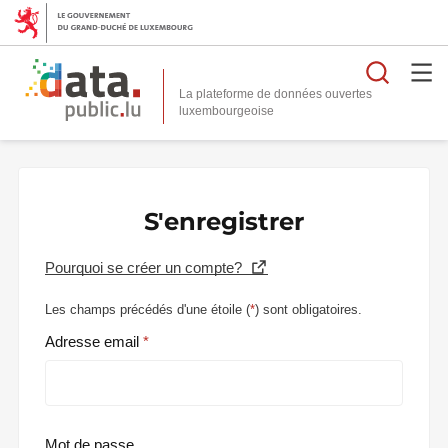
Reche
La plateforme de données ouvertes
S'enregistrer
Pourquoi se créer un compte?
Les champs précédés d'une étoile (
*
) sont obligatoires.
Adresse email
Mot de passe