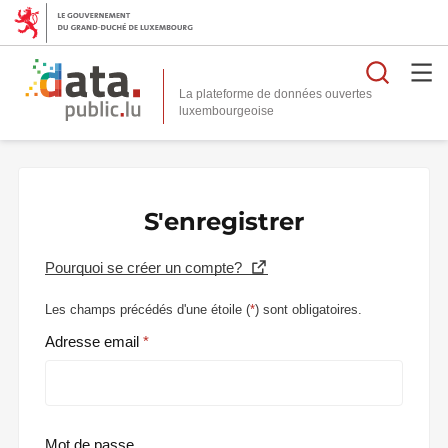
Reche
La plateforme de données ouvertes
S'enregistrer
Pourquoi se créer un compte?
Les champs précédés d'une étoile (
*
) sont obligatoires.
Adresse email
Mot de passe