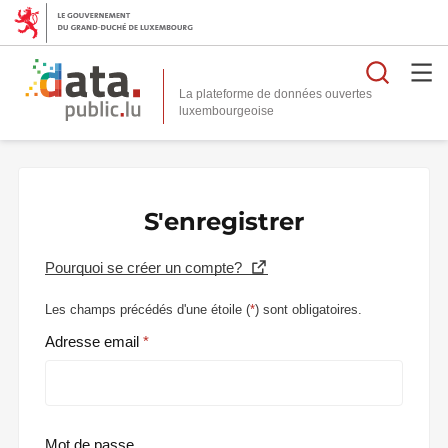
Reche
La plateforme de données ouvertes
S'enregistrer
Pourquoi se créer un compte?
Les champs précédés d'une étoile (
*
) sont obligatoires.
Adresse email
Mot de passe