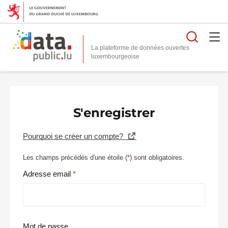
Reche
La plateforme de données ouvertes
S'enregistrer
Pourquoi se créer un compte?
Les champs précédés d'une étoile (
*
) sont obligatoires.
Adresse email
Mot de passe