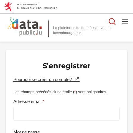
Reche
La plateforme de données ouvertes
S'enregistrer
Pourquoi se créer un compte?
Les champs précédés d'une étoile (
*
) sont obligatoires.
Adresse email
Mot de passe