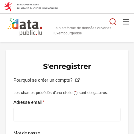
Reche
La plateforme de données ouvertes
S'enregistrer
Pourquoi se créer un compte?
Les champs précédés d'une étoile (
*
) sont obligatoires.
Adresse email
Mot de passe