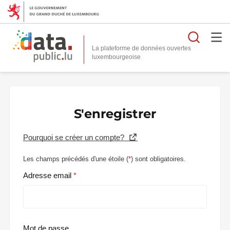
Reche
La plateforme de données ouvertes
S'enregistrer
Pourquoi se créer un compte?
Les champs précédés d'une étoile (
*
) sont obligatoires.
Adresse email
Mot de passe