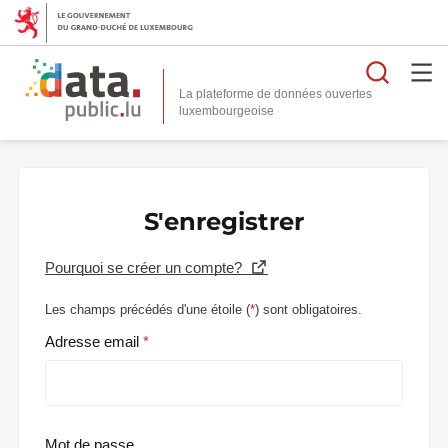
Reche
La plateforme de données ouvertes
S'enregistrer
Pourquoi se créer un compte?
Les champs précédés d'une étoile (
*
) sont obligatoires.
Adresse email
Mot de passe