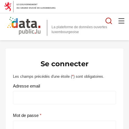
Reche
La plateforme de données ouvertes
Se connecter
Les champs précédés d'une étoile (
*
) sont obligatoires.
Adresse email
Mot de passe