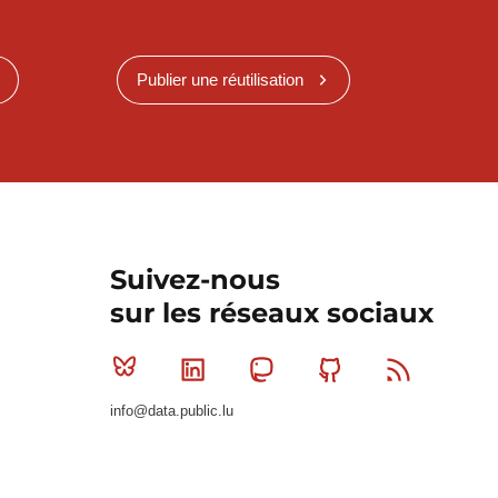
Publier une réutilisation
Suivez-nous
sur les réseaux sociaux
Bluesky
Linkedin
Mastodon
Github
RSS
info@data.public.lu