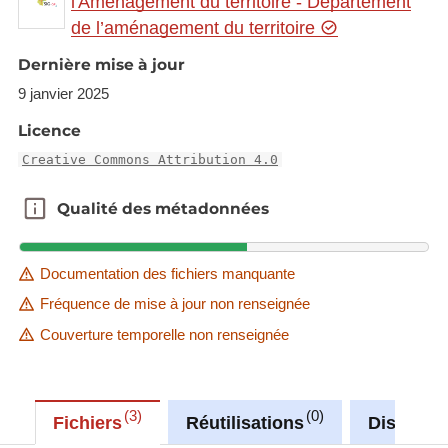
l'Aménagement du territoire - Département
de l’aménagement du territoire
Link to Geocatalog:
https://geocatalogue.gis-
gr.eu/geonetwork/srv/eng/catalog.search#/metadat
Dernière mise à jour
a/50f7fc0d-0ff1-4b45-9a69-5b94fceb15f4
9 janvier 2025
Licence
This dataset is published in the view service (WMS)
available at:
Creative Commons Attribution 4.0
https://ws.geoportail.lu/wss/service/GR_Natudata_
Qualité des métadonnées
Qualité des métadonnées
molluscs_WMS/guest
with layer name(s):
-Vertigo_angustior
Documentation des fichiers manquante
Fréquence de mise à jour non renseignée
Couverture temporelle non renseignée
3
0
Fichiers
Réutilisations
Discussi