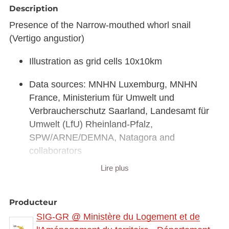
Description
Presence of the Narrow-mouthed whorl snail
(Vertigo angustior)
Illustration as grid cells 10x10km
Data sources: MNHN Luxemburg, MNHN
France, Ministerium für Umwelt und
Verbraucherschutz Saarland, Landesamt für
Umwelt (LfU) Rheinland-Pfalz,
SPW/ARNE/DEMNA, Natagora and
collaborators
Lire plus
Link to interactive map:
https://map.gis-
gr.eu/theme/main?
version=3&zoom=8&X=708580&Y=6429642&lang
Producteur
=fr&rotation=0&layers=2292&opacities=1&bgLayer
SIG-GR @ Ministère du Logement et de
=basemap_2015_global