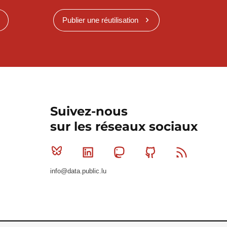
Publier une réutilisation
Suivez-nous
sur les réseaux sociaux
Bluesky
Linkedin
Mastodon
Github
RSS
info@data.public.lu