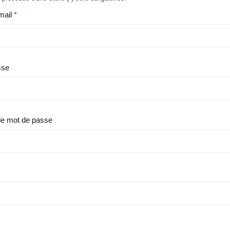
mail
sse
le mot de passe