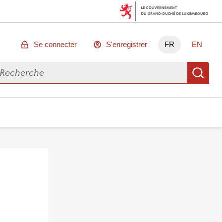
Se connecter
S'enregistrer
FR
EN
chercher des données
Re