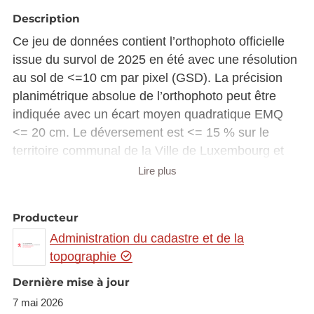
Description
Ce jeu de données contient l’orthophoto officielle
issue du survol de 2025 en été avec une résolution
au sol de <=10 cm par pixel (GSD). La précision
planimétrique absolue de l’orthophoto peut être
indiquée avec un écart moyen quadratique EMQ
<= 20 cm. Le déversement est <= 15 % sur le
territoire communal de la Ville de Luxembourg et
<= 25 % en dehors de cette zone. L’orthophoto
Lire plus
couvre le territoire du Grand-Duché du Luxembourg
avec en débord d’au moins 50 m au-delà de la
Producteur
limite d’Etat. Les survols ont été réalisés avec une
Administration du cadastre et de la
élévation solaire de >= 30 ° aux dates suivantes :
topographie
10 mai 2025
Dernière mise à jour
11 mai 2025
7 mai 2026
12 mai 2025