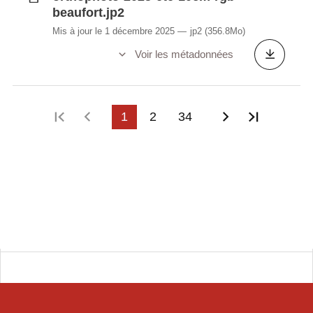
beaufort.jp2
Mis à jour le 1 décembre 2025
jp2
(356.8Mo)
Voir les métadonnées
Première page
Page précédente
1
2
34
Page suivant
Dernièr