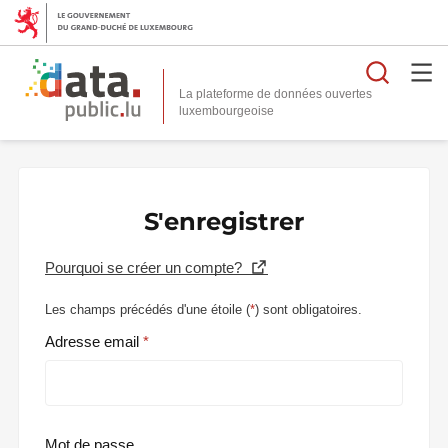
Reche
La plateforme de données ouvertes
S'enregistrer
Pourquoi se créer un compte?
Les champs précédés d'une étoile (
*
) sont obligatoires.
Adresse email
Mot de passe