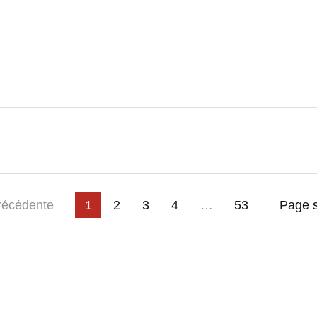
3
4
…
e
récédente
1
2
53
Page s