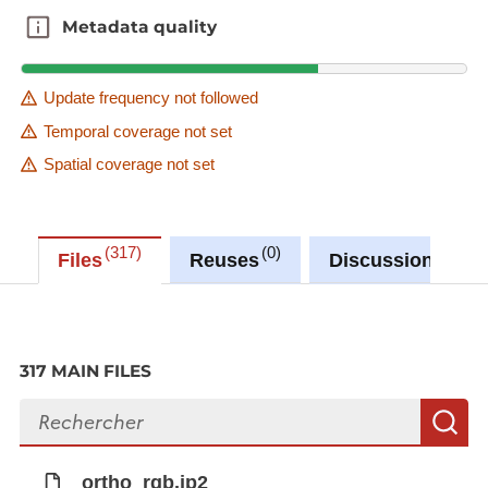
Metadata quality
Metadata quality
Update frequency not followed
Temporal coverage not set
Spatial coverage not set
317
0
1
Files
Reuses
Discussions
317 MAIN FILES
Search files
S
ortho_rgb.jp2