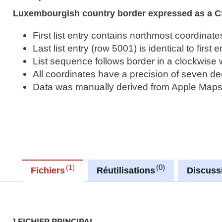
Luxembourgish country border expressed as a CS
First list entry contains northmost coordinate
Last list entry (row 5001) is identical to first e
List sequence follows border in a clockwise 
All coordinates have a precision of seven dec
Data was manually derived from Apple Maps, t
1
0
Fichiers
Réutilisations
Discuss
1 FICHIER PRINCIPAL