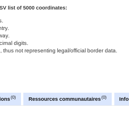
V list of 5000 coordinates:
s.
ntry.
way.
imal digits.
hus not representing legal/official border data.
0
0
ions
Ressources communautaires
Inf