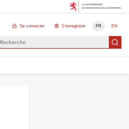
Se connecter
S'enregistrer
FR
EN
chercher des données
Re