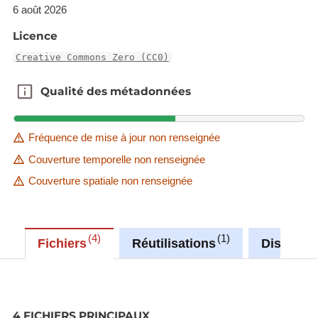
6 août 2026
Le groupe politique (political_group)
Le parti politique (political_party)
Licence
Creative Commons Zero (CC0)
Le rapport des différents organes, commissions et
délégations est disponible dans les formats
Qualité des métadonnées
Qualité des métadonnées
suivants :
XLS
Fréquence de mise à jour non renseignée
CSV
Couverture temporelle non renseignée
XML
Couverture spatiale non renseignée
HTML
4
1
Fichiers
Réutilisations
Discussi
4 FICHIERS PRINCIPAUX