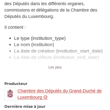
des Députés dans les différents organes,
commissions et délégations de la Chambre des
Députés du Luxembourg.
Il contient :
Le type (institution_type)
Le nom (institution)
La date de création (institution_start_date)
La date de clôture (institution_end_date)
Le rôle (role)
Lire plus
La précision sur le rôle (role_section)
Le nom (name)
Le prénom (firstname)
Producteur
Le titre (person_title)
Chambre des Députés du Grand-Duché de
La date de début de participation
Luxembourg
(start_date)
Dernière mise à jour
La date de fin de participation (end_date)