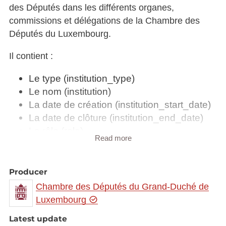
des Députés dans les différents organes,
commissions et délégations de la Chambre des
Députés du Luxembourg.
Il contient :
Le type (institution_type)
Le nom (institution)
La date de création (institution_start_date)
La date de clôture (institution_end_date)
Le rôle (role)
Read more
La précision sur le rôle (role_section)
Le nom (name)
Le prénom (firstname)
Producer
Le titre (person_title)
Chambre des Députés du Grand-Duché de
La date de début de participation
Luxembourg
(start_date)
Latest update
La date de fin de participation (end_date)