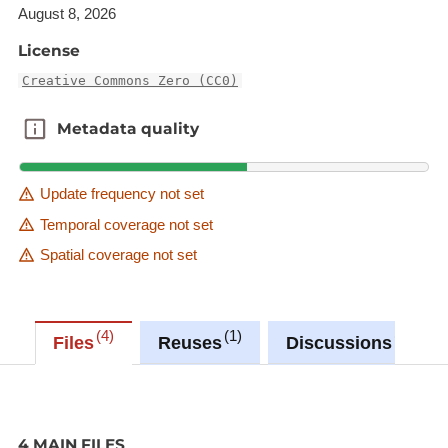
August 8, 2026
Le groupe politique (political_group)
Le parti politique (political_party)
License
Creative Commons Zero (CC0)
Le rapport des différents organes, commissions et
délégations est disponible dans les formats
Metadata quality
Metadata quality
suivants :
XLS
Update frequency not set
CSV
Temporal coverage not set
XML
Spatial coverage not set
HTML
4
1
0
Files
Reuses
Discussions
4 MAIN FILES