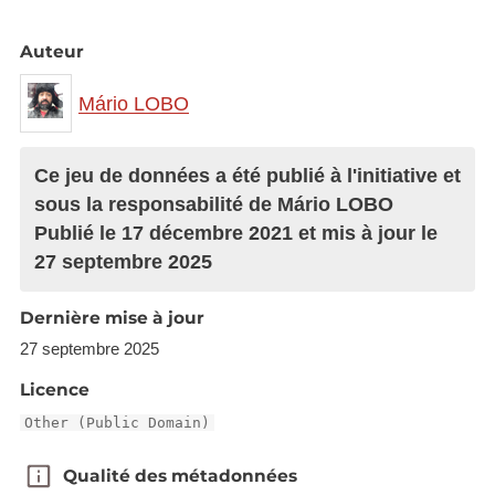
Auteur
Mário LOBO
Ce jeu de données a été publié à l'initiative et
sous la responsabilité de Mário LOBO
Publié le 17 décembre 2021 et mis à jour le
27 septembre 2025
Dernière mise à jour
27 septembre 2025
Licence
Other (Public Domain)
Qualité des métadonnées
Qualité des métadonnées