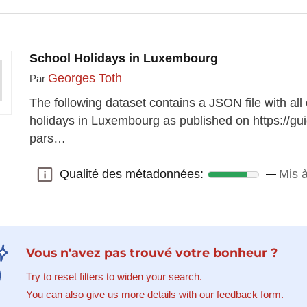
School Holidays in Luxembourg
Georges Toth
Par
The following dataset contains a JSON file with all
holidays in Luxembourg as published on https://guic
pars…
Qualité des métadonnées:
Mis à
Qualité des métadonnées:
Vous n'avez pas trouvé votre bonheur ?
Try to reset filters to widen your search.
You can also give us more details with our feedback form.