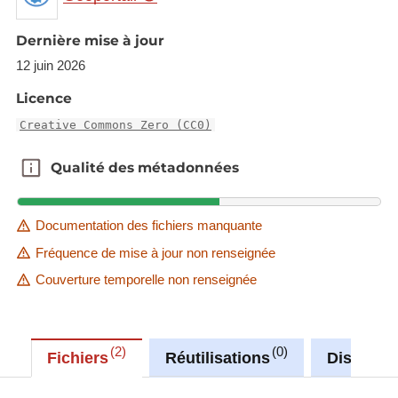
network to achieve a full appreciation of
Dernière mise à jour
conservation status. Text taken from
http://ec.europa.eu/environment/nature/knowledge/r
12 juin 2026
ep_habitats/index_en.htm
Licence
Creative Commons Zero (CC0)
This reporting obligation is an Eionet core data flow
Description copied from
Qualité des métadonnées
Qualité des métadonnées
catalog.inspire.geoportail.lu
.
Documentation des fichiers manquante
Fréquence de mise à jour non renseignée
Couverture temporelle non renseignée
2
0
Fichiers
Réutilisations
Discussi