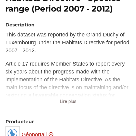
range (Period 2007 - 2012)
Description
This dataset was reported by the Grand Duchy of
Luxembourg under the Habitats Directive for period
2007 - 2012.
Article 17 requires Member States to report every
six years about the progress made with the
implementation of the Habitats Directive. As the
main focus of the directive is on maintaining and/or
restoring a favourable conservation status for
Lire plus
habitat types & species of community interest,
monitoring & reporting under the directive is
focusing on that. Monitoring of conservation status
Producteur
is not restricted to Natura 2000 sites and data need
Géoportail
to be collected both in and outside the Natura 2000