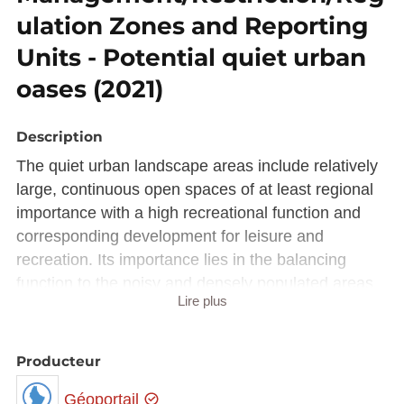
ulation Zones and Reporting
Units - Potential quiet urban
oases (2021)
Description
The quiet urban landscape areas include relatively
large, continuous open spaces of at least regional
importance with a high recreational function and
corresponding development for leisure and
recreation. Its importance lies in the balancing
function to the noisy and densely populated areas
Lire plus
of the agglomeration of Luxembourg. The quiet
urban landscape close to the residential area
allows, for example, extensive walks with only
Producteur
occasional crossing of areas with higher noise
Géoportail
levels.