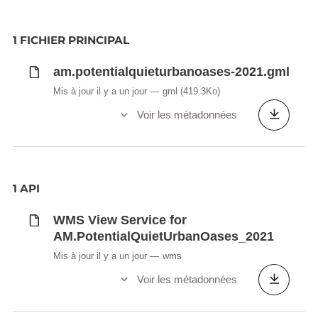
The quiet areas in rural areas include large,
cohesive and intact open spaces of supraregional
1 FICHIER PRINCIPAL
importance with a high recreational function and
am.potentialquieturbanoases-2021.gml
corresponding development for leisure and
recreation. These spacious areas allow for example
Mis à jour il y a un jour
gml
(419.3Ko)
extensive walks without crossing noisy areas.
Voir les métadonnées
Description copied from
catalog.inspire.geoportail.lu
.
1 API
WMS View Service for
AM.PotentialQuietUrbanOases_2021
Mis à jour il y a un jour
wms
Voir les métadonnées