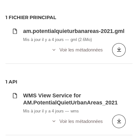
The quiet areas in rural areas include large,
cohesive and intact open spaces of supraregional
1 FICHIER PRINCIPAL
importance with a high recreational function and
am.potentialquieturbanareas-2021.gml
corresponding development for leisure and
recreation. These spacious areas allow for example
Mis à jour il y a 4 jours
gml
(2.6Mo)
extensive walks without crossing noisy areas.
Voir les métadonnées
Description copied from
catalog.inspire.geoportail.lu
.
1 API
WMS View Service for
AM.PotentialQuietUrbanAreas_2021
Mis à jour il y a 4 jours
wms
Voir les métadonnées