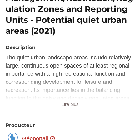
ulation Zones and Reporting
Units - Potential quiet urban
areas (2021)
Description
The quiet urban landscape areas include relatively
large, continuous open spaces of at least regional
importance with a high recreational function and
corresponding development for leisure and
recreation. Its importance lies in the balancing
function to the noisy and densely populated areas
Lire plus
of the agglomeration of Luxembourg. The quiet
urban landscape close to the residential area
allows, for example, extensive walks with only
Producteur
occasional crossing of areas with higher noise
Géoportail
levels.