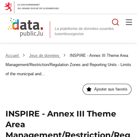
Reche
La plateforme de données ouvertes
Accueil
Jeux de données
INSPIRE - Annex III Theme Area
Management/Restriction/Regulation Zones and Reporting Units - Limits
of the municipal and...
Ajouter aux favoris
INSPIRE - Annex III Theme
Area
Management/Restriction/Reg