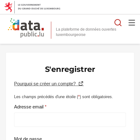
Reche
La plateforme de données ouvertes
S'enregistrer
Pourquoi se créer un compte?
Les champs précédés d'une étoile (
*
) sont obligatoires.
Adresse email
Mot de passe