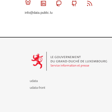
Bluesky
Linkedin
Mastodon
Github
RSS
info@data.public.lu
Le Gouvernement du Grand-Duché de Luxembourg - S
udata
udata-front