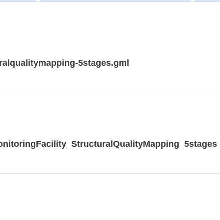
uralqualitymapping-5stages.gml
nitoringFacility_StructuralQualityMapping_5stages