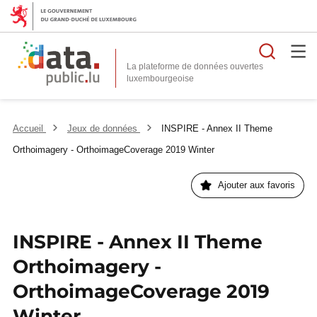
Reche
La plateforme de données ouvertes
Accueil
Jeux de données
INSPIRE - Annex II Theme
Orthoimagery - OrthoimageCoverage 2019 Winter
Ajouter aux favoris
INSPIRE - Annex II Theme
Orthoimagery -
OrthoimageCoverage 2019
Winter