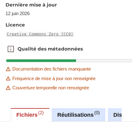
Dernière mise à jour
Description copied from
12 juin 2026
catalog.inspire.geoportail.lu
.
Licence
Creative Commons Zero (CC0)
Qualité des métadonnées
Qualité des métadonnées
Documentation des fichiers manquante
Fréquence de mise à jour non renseignée
Couverture temporelle non renseignée
2
0
Fichiers
Réutilisations
Discussi