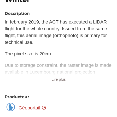
Description
In february 2019, the ACT has executed a LIDAR
flight for the whole country. Issued from the same
flight, this aerial image (orthophoto) is primary for
technical use.
The pixel size is 20cm.
Due to storage constraint, the raster image is made
available in Luxembourg national projection
(EPSG:2169) rather than European projection
Lire plus
(EPSG:3035).
The raster in JP2 format can be downloaded from
Producteur
the URL provided in the INSPIRE GML under
rangeSet/File/FileReference node or from the
Géoportail
'Source dataset' link in metadata information.