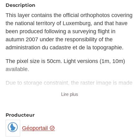
Description
This layer contains the official orthophotos covering
the national territory of Luxemburg, and that have
been produced following a surveying flight in
autumn 2007 under the responsibility of the
administration du cadastre et de la topographie.
The pixel size is 50cm. Light versions (1m, 10m)
available.
Due to storage constraint, the raster image is made
available in Luxembourg national projection
Lire plus
(EPSG:2169) rather than European projection
(EPSG:3035).
The raster in JP2 format can be downloaded from
Producteur
the URL provided in the INSPIRE GML under
Géoportail
rangeSet/File/FileReference node or from the