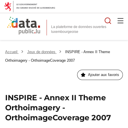
Reche
La plateforme de données ouvertes
Accueil
Jeux de données
INSPIRE - Annex II Theme
Orthoimagery - OrthoimageCoverage 2007
Ajouter aux favoris
INSPIRE - Annex II Theme
Orthoimagery -
OrthoimageCoverage 2007