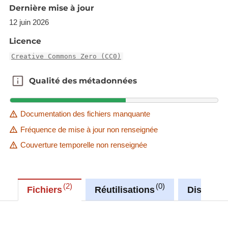
'Source dataset' link in metadata information.
Dernière mise à jour
Description copied from
12 juin 2026
catalog.inspire.geoportail.lu
.
Licence
Creative Commons Zero (CC0)
Qualité des métadonnées
Qualité des métadonnées
Documentation des fichiers manquante
Fréquence de mise à jour non renseignée
Couverture temporelle non renseignée
2
0
Fichiers
Réutilisations
Discussi