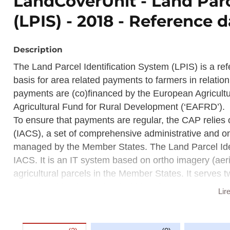
LandCoverUnit - Land Parc
(LPIS) - 2018 - Reference d
Description
The Land Parcel Identification System (LPIS) is a re
basis for area related payments to farmers in relati
payments are (co)financed by the European Agricul
Agricultural Fund for Rural Development (‘EAFRD’).
To ensure that payments are regular, the CAP relies 
(IACS), a set of comprehensive administrative and on
managed by the Member States. The Land Parcel Iden
IACS. It is an IT system based on ortho imagery (aeri
agricultural parcels in the Member States. It serves tw
agricultural land contained within reference parcels 
Lir
The LPIS is used for cross checking during the admin
spot checks by the paying agency.