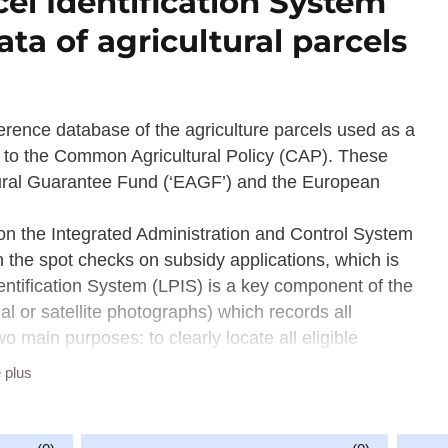
el Identification System
ata of agricultural parcels
ference database of the agriculture parcels used as a
on to the Common Agricultural Policy (CAP). These
tural Guarantee Fund (‘EAGF’) and the European
on the Integrated Administration and Control System
 the spot checks on subsidy applications, which is
tification System (LPIS) is a key component of the
al or satellite photographs) which records all
o main purposes: to clearly locate all eligible
and to calculate their maximum eligible area (MEA).
e plus
istrative control procedures and as a basis for on the