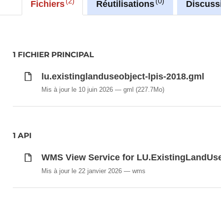
2
0
Fichiers
Réutilisations
Discuss
Description copied from
catalog.inspire.geoportail.lu
.
1 FICHIER PRINCIPAL
lu.existinglanduseobject-lpis-2018.gml
Mis à jour le 10 juin 2026
gml
(227.7Mo)
1 API
WMS View Service for LU.ExistingLandUs
Mis à jour le 22 janvier 2026
wms