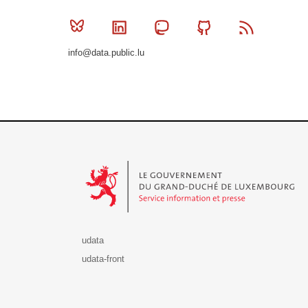
Bluesky
Linkedin
Mastodon
Github
RSS
info@data.public.lu
Le Gouvernement du Grand-Duché de Luxembourg - S
udata
udata-front