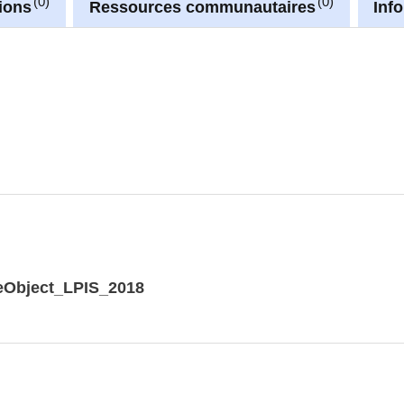
0
0
ions
Ressources communautaires
Inf
eObject_LPIS_2018