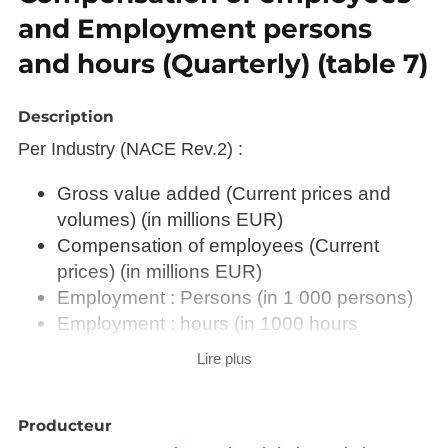
and Employment persons
and hours (Quarterly) (table 7)
Description
Per Industry (NACE Rev.2) :
Gross value added (Current prices and
volumes) (in millions EUR)
Compensation of employees (Current
prices) (in millions EUR)
Employment : Persons (in 1 000 persons)
Employment : hours (in 1000 hours
worked)
Lire plus
Description copied from
catalog.inspire.geoportail.lu
.
Producteur