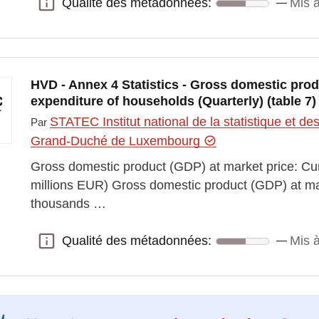
Qualité des métadonnées:
Mis 
Qualité des métadonnées:
HVD - Annex 4 Statistics - Gross domestic pro
expenditure of households (Quarterly) (table 7)
STATEC Institut national de la statistique et 
Par
Grand-Duché de Luxembourg
Gross domestic product (GDP) at market price: Cur
millions EUR) Gross domestic product (GDP) at mark
thousands …
Qualité des métadonnées:
Mis 
Qualité des métadonnées: