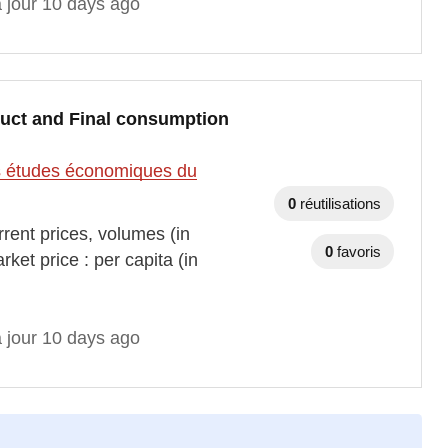
à jour 10 days ago
duct and Final consumption
des études économiques du
0
réutilisations
rent prices, volumes (in
0
favoris
et price : per capita (in
à jour 10 days ago