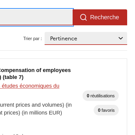
Recherche
Trier par :
, Compensation of employees
(table 7)
des études économiques du
0
réutilisations
rrent prices and volumes) (in
0
favoris
prices) (in millions EUR)