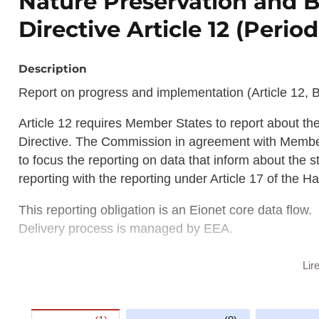
Nature Preservation and Bi
Directive Article 12 (Period
Description
Report on progress and implementation (Article 12, B
Article 12 requires Member States to report about th
Directive. The Commission in agreement with Member
to focus the reporting on data that inform about the s
reporting with the reporting under Article 17 of the Ha
This reporting obligation is an Eionet core data flow.
Delivery process is managed by EEA.
Description copied from
https://rod.eionet.europa.eu
Lir
Description copied from
catalog.inspire.geoportail.lu
.