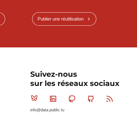
Publier une réutilisation
Suivez-nous
sur les réseaux sociaux
Bluesky
Linkedin
Mastodon
Github
RSS
info@data.public.lu