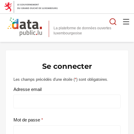
Reche
La plateforme de données ouvertes
Se connecter
Les champs précédés d'une étoile (
*
) sont obligatoires.
Adresse email
Mot de passe