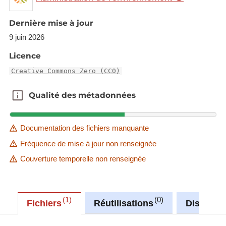
5 and 9 of Directive 2008/50/EC.
Dernière mise à jour
Description copied from
9 juin 2026
catalog.inspire.geoportail.lu
.
Licence
Creative Commons Zero (CC0)
Qualité des métadonnées
Qualité des métadonnées
Documentation des fichiers manquante
Fréquence de mise à jour non renseignée
Couverture temporelle non renseignée
1
0
Fichiers
Réutilisations
Discussi