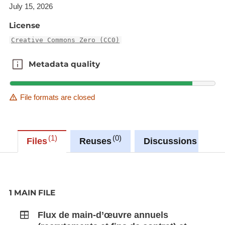
July 15, 2026
License
Creative Commons Zero (CC0)
Metadata quality
Metadata quality
File formats are closed
1
0
0
Files
Reuses
Discussions
1 MAIN FILE
Flux de main-d’œuvre annuels