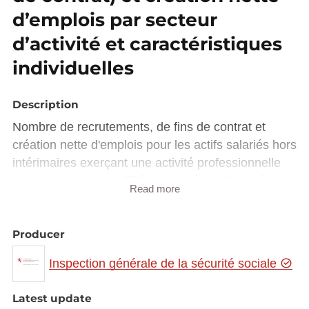
d’emplois par secteur
d’activité et caractéristiques
individuelles
Description
Nombre de recrutements, de fins de contrat et
création nette d'emplois pour les actifs salariés hors
intérimaires exerçant une activité professionnelle
au Luxembourg et affiliés au système de la sécurité
Read more
sociale, selon le secteur d'activité, le genre, l'âge, le
lieu de résidence et la nationalité. Période : à partir
Producer
de 2009, situation fin mars et fin septembre chaque
année.
Inspection générale de la sécurité sociale
Latest update