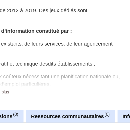
de 2012 à 2019. Des jeux dédiés sont
d’information constitué par :
s existants, de leurs services, de leur agencement
ratif et technique desdits établissements ;
 coûteux nécessitant une planification nationale ou,
d’emploi particulières.
plan hospitalier national ;
e plus
x et de leurs configurations d’ensemble fonctionnel,
mais dont le coût est supérieur à un montant à fixer par
0
0
sions
Ressources communautaires
In
r à 80.000 euros ;