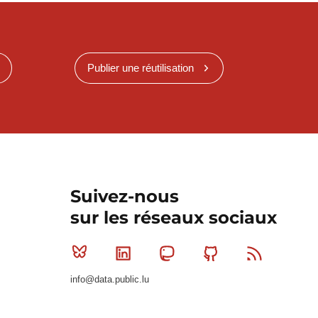
Publier une réutilisation
Suivez-nous
sur les réseaux sociaux
Bluesky
Linkedin
Mastodon
Github
RSS
info@data.public.lu