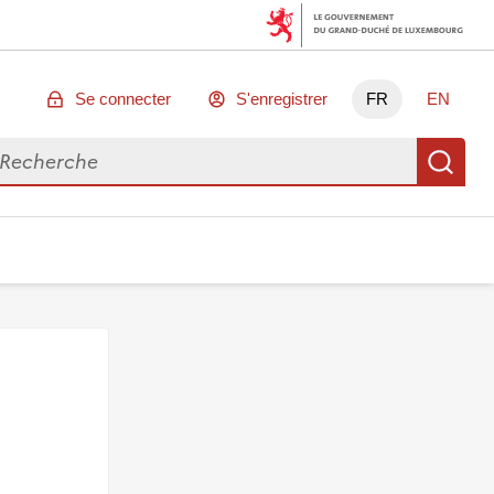
Se connecter
S'enregistrer
FR
EN
chercher des données
Re