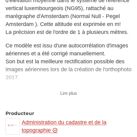
d'élévation moyenne dans le système de référence
vertical luxembourgeois (NG95), rattaché au
marégraphe d'Amsterdam (Normal Null - Pegel
Amsterdam ). Cette altitude est exprimée en m!
La précision est de l'ordre de 1 à plusieurs mètres.
Ce modèle est issu d'une autocorrélation d'images
aériennes et a été corrigé manuellement.
Son but est la meilleure rectification possible des
images aériennes lors de la création de l'orthophoto
2017.
C'est un jeu de données "technique" qui n'a pas
Lire plus
une précision homogène et garantie.
En 2019, un tel jeu de données sera mis à
Producteur
disposition, après la campagne LiDAR pour tout le
Administration du cadastre et de la
pays
topographie